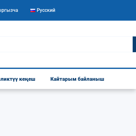
ыргызча
Русский
ликтүү кеңеш
Кайтарым байланыш