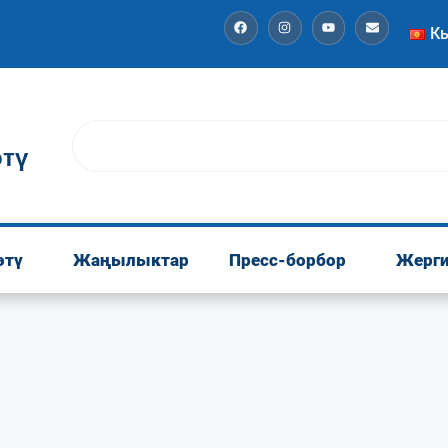
К
тү
өтү
Жаңылыктар
Пресс-борбор
Жерги