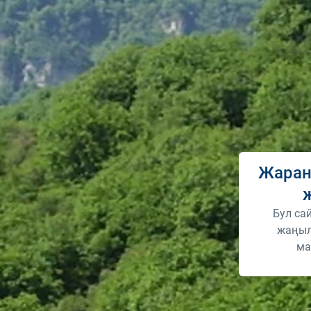
Жаран
Бул са
жаңыл
ма