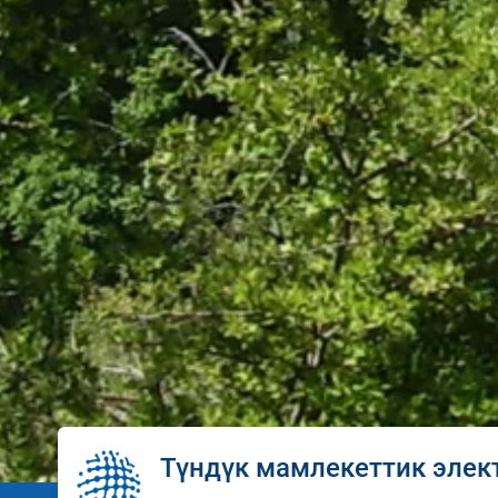
Түндүк мамлекеттик элек