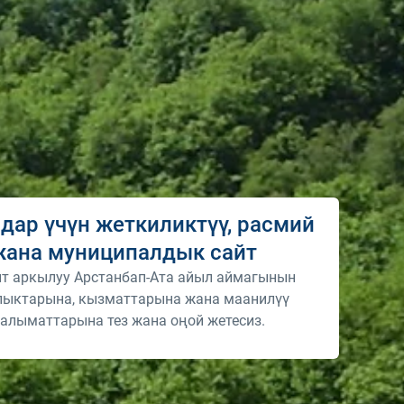
дар үчүн жеткиликтүү, расмий
жана муниципалдык сайт
йт аркылуу Арстанбап-Ата айыл аймагынын
ыктарына, кызматтарына жана маанилүү
алыматтарына тез жана оңой жетесиз.