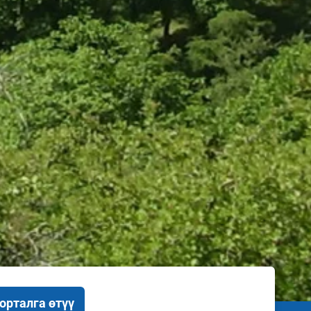
орталга өтүү