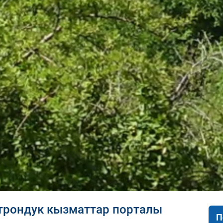
трондук кызматтар порталы
П