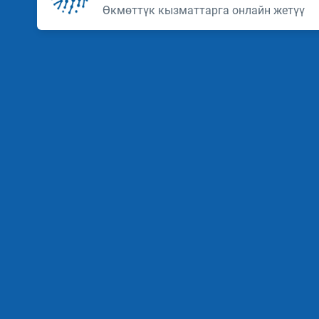
Өкмөттүк кызматтарга онлайн жетүү