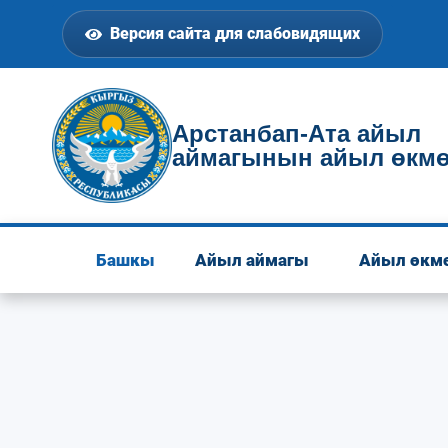
Версия сайта для слабовидящих
Арстанбап-Ата айыл
аймагынын айыл өкмө
Башкы
Айыл аймагы
Айыл өкм