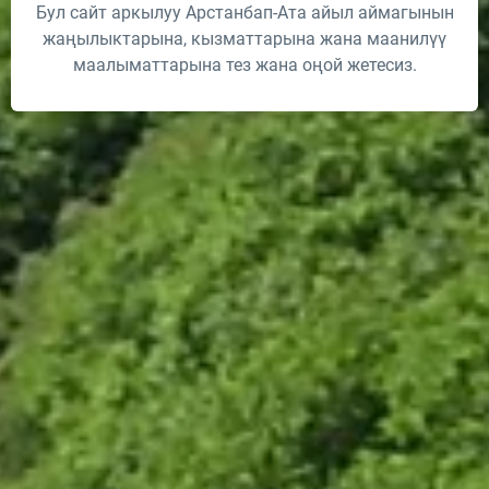
Бул сайт аркылуу Арстанбап-Ата айыл аймагынын
жаңылыктарына, кызматтарына жана маанилүү
маалыматтарына тез жана оңой жетесиз.