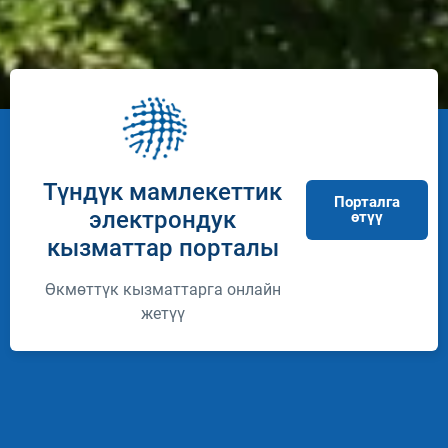
Түндүк мамлекеттик
Порталга
электрондук
өтүү
кызматтар порталы
Өкмөттүк кызматтарга онлайн
жетүү