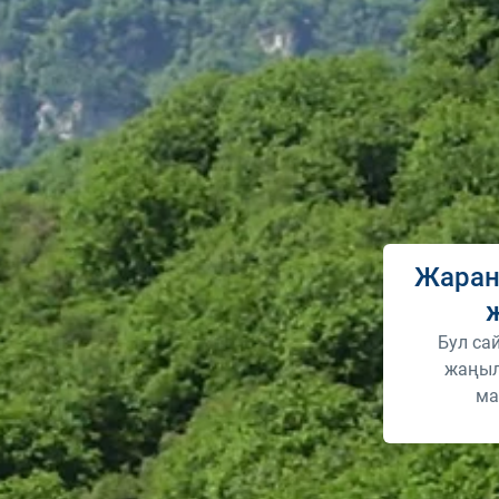
Жаран
Бул са
жаңыл
ма