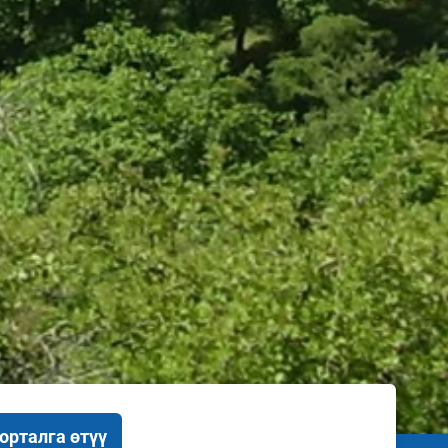
орталга өтүү