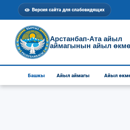
Версия сайта для слабовидящих
Арстанбап-Ата айыл
аймагынын айыл өкмө
Башкы
Айыл аймагы
Айыл өкм