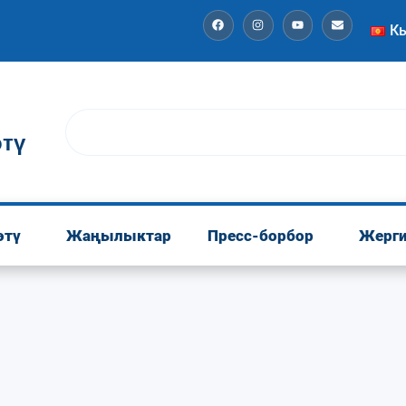
К
тү
өтү
Жаңылыктар
Пресс-борбор
Жерги