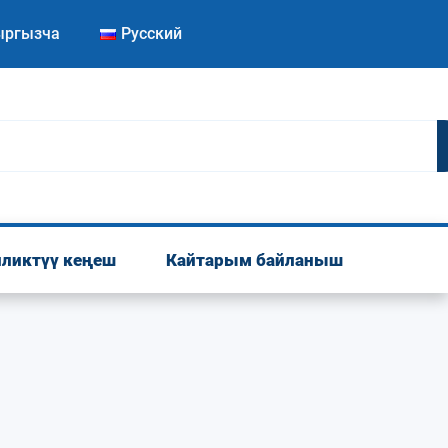
ыргызча
Русский
ликтүү кеңеш
Кайтарым байланыш