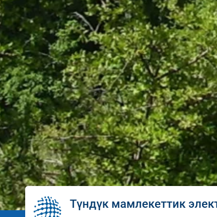
Түндүк мамлекеттик элек