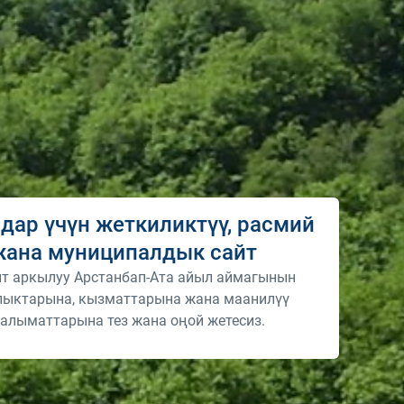
дар үчүн жеткиликтүү, расмий
жана муниципалдык сайт
йт аркылуу Арстанбап-Ата айыл аймагынын
ыктарына, кызматтарына жана маанилүү
алыматтарына тез жана оңой жетесиз.