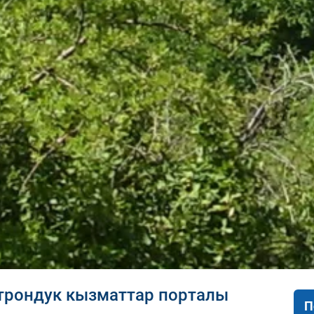
трондук кызматтар порталы
П