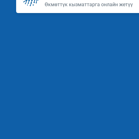
Өкмөттүк кызматтарга онлайн жетүү