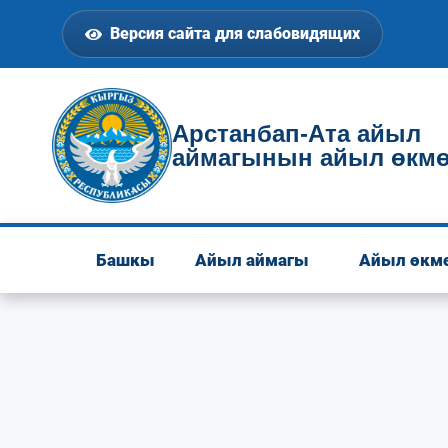
Версия сайта для слабовидящих
Арстанбап-Ата айыл
аймагынын айыл өкмө
Башкы
Айыл аймагы
Айыл өкм