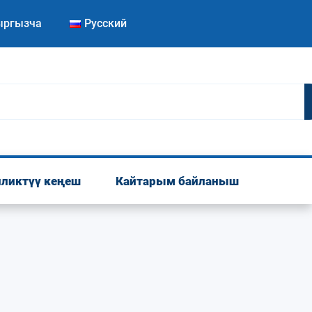
ыргызча
Русский
ликтүү кеңеш
Кайтарым байланыш