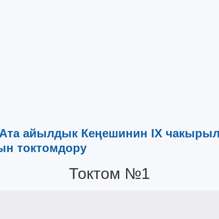
-Ата айылдык Кеңешинин IХ чакырыл
ын токтомдору
Токтом №1