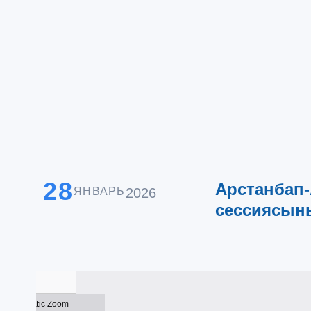
28
Арстанбап
ЯНВАРЬ
2026
сессиясын