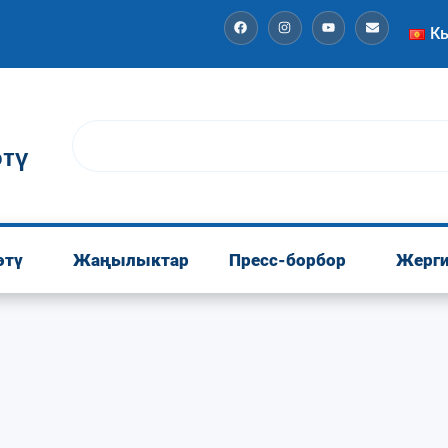
К
тү
өтү
Жаңылыктар
Пресс-борбор
Жерги