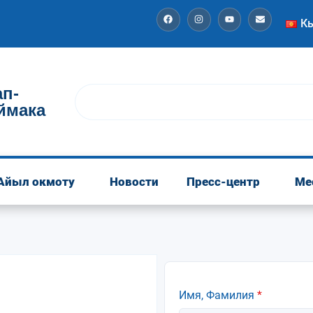
К
п-
ймака
Айыл окмоту
Новости
Пресс-центр
Ме
Имя, Фамилия
*