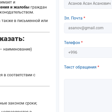
нимает и
жения и жалобы
граждан
аконодательством.
Эл. Почта
*
 а также в письменной или
казать:
Телефон
*
 — наименование)
Текст обращения
*
 в соответствии с
ные законом сроки;
, направляются в